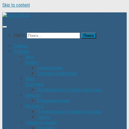
Skip to content
Найти:
Главная
Рубрики
Авто
Бизнес
Планирование
Торговля и маркетинг
Вера
Здоровье
Поучительные истории и рассказы
Кинозал
Улучшение жизни
Мудрость
Поучительные истории и рассказы
Притчи
Навыки и умения
Риторика