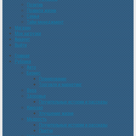
Позитив
Правила жизни
Семья
Тайм-менеджмент
Магазин
Мои загрузки
Аккаунт
Выйти
Главная
Рубрики
Авто
Бизнес
Планирование
Торговля и маркетинг
Вера
Здоровье
Поучительные истории и рассказы
Кинозал
Улучшение жизни
Мудрость
Поучительные истории и рассказы
Притчи